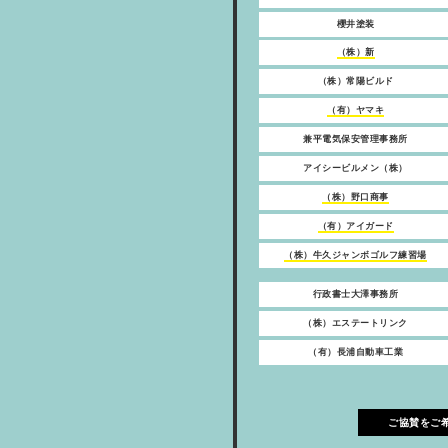
櫻井塗装
（株）新
（株）常陽ビルド
（有）ヤマキ
兼平電気保安管理事務所
アイシービルメン（株）
（株）野口商事
（有）アイガード
（株）牛久ジャンボゴルフ練習場
行政書士大澤事務所
（株）エステートリンク
（有）長浦自動車工業
ご協賛をご