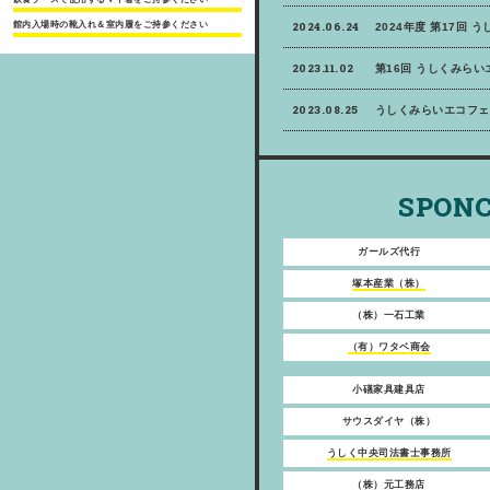
館内入場時の靴入れ＆室内履をご持参ください
2024.06.24
2024年度 第17回 
2023.11.02
第16回 うしくみら
2023.08.25
うしくみらいエコフェ
SPONC
ガールズ代行
塚本産業（株）
（株）一石工業
（有）ワタベ商会
小礒家具建具店
サウスダイヤ（株）
うしく中央司法書士事務所
（株）元工務店