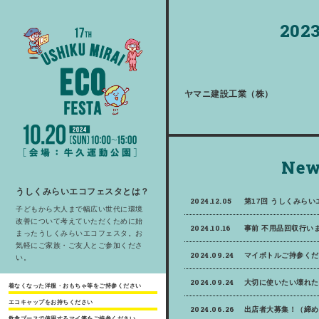
2023
ヤマニ建設工業（株）
New
うしくみらいエコフェスタとは？
2024.12.05
第17回 うしくみら
子どもから大人まで幅広い世代に環境
改善について考えていただくために始
2024.10.16
事前 不用品回収行いま
まったうしくみらいエコフェスタ。お
気軽にご家族・ご友人とご参加くださ
2024.09.24
マイボトルご持参くだ
い。
2024.09.24
大切に使いたい壊れた
着なくなった洋服・おもちゃ等をご持参ください
エコキャップをお持ちください
2024.06.26
出店者大募集！（締め
飲食ブースで使用するマイ箸をご持参ください