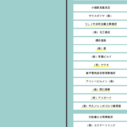
小礒家具建具店
サウスダイヤ（株）
うしく中央司法書士事務所
（株）元工務店
櫻井塗装
（株）新
（株）常陽ビルド
（有）ヤマキ
兼平電気保安管理事務所
アイシービルメン（株）
（株）野口商事
（有）アイガード
（株）牛久ジャンボゴルフ練習場
行政書士大澤事務所
（株）エステートリンク