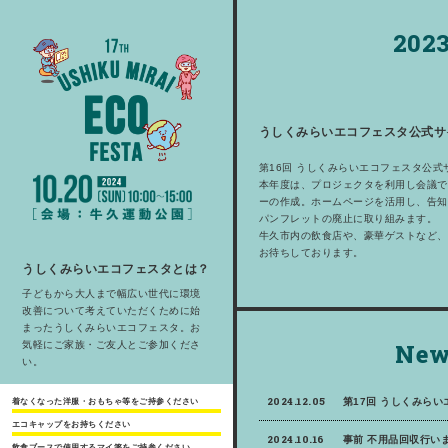
2023
うしくみらいエコフェスタ公式サ
第16回 うしくみらいエコフェスタ公式
本年度は、プロジェクタを利用し会議で
ーの作成。ホームページを活用し、告知
パンフレットの廃止に取り組みます。
牛久市内の飲食店や、豪華ゲストなど、
お待ちしております。
うしくみらいエコフェスタとは？
子どもから大人まで幅広い世代に環境
改善について考えていただくために始
まったうしくみらいエコフェスタ。お
New
気軽にご家族・ご友人とご参加くださ
い。
2024.12.05
第17回 うしくみら
着なくなった洋服・おもちゃ等をご持参ください
エコキャップをお持ちください
2024.10.16
事前 不用品回収行いま
飲食ブースで使用するマイ箸をご持参ください