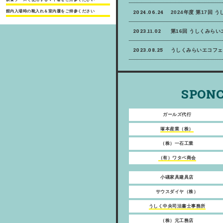
館内入場時の靴入れ＆室内履をご持参ください
2024.06.24
2024年度 第17回 
2023.11.02
第16回 うしくみら
2023.08.25
うしくみらいエコフェ
SPONC
ガールズ代行
塚本産業（株）
（株）一石工業
（有）ワタベ商会
小礒家具建具店
サウスダイヤ（株）
うしく中央司法書士事務所
（株）元工務店