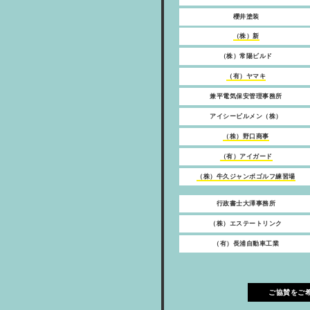
櫻井塗装
（株）新
（株）常陽ビルド
（有）ヤマキ
兼平電気保安管理事務所
アイシービルメン（株）
（株）野口商事
（有）アイガード
（株）牛久ジャンボゴルフ練習場
行政書士大澤事務所
（株）エステートリンク
（有）長浦自動車工業
ご協賛をご