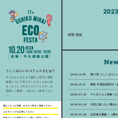
2023
町田 信征
New
うしくみらいエコフェスタとは？
2024.12.05
第17回 うしくみら
子どもから大人まで幅広い世代に環境
改善について考えていただくために始
2024.10.16
事前 不用品回収行いま
まったうしくみらいエコフェスタ。お
気軽にご家族・ご友人とご参加くださ
2024.09.24
マイボトルご持参くだ
い。
2024.09.24
大切に使いたい壊れた
着なくなった洋服・おもちゃ等をご持参ください
エコキャップをお持ちください
2024.06.26
出店者大募集！（締め
飲食ブースで使用するマイ箸をご持参ください