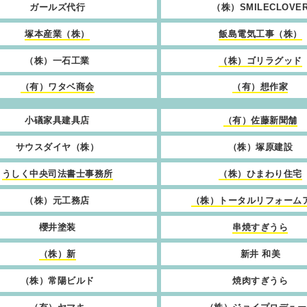
ガールズ代行
（株）SMILECLOVE
塚本産業（株）
飯島電気工事（株）
（株）一石工業
（株）ゴリラグッド
（有）ワタベ商会
（有）想作家
小礒家具建具店
（有）佐藤新聞舗
サウスダイヤ（株）
（株）塚原建設
うしく中央司法書士事務所
（株）ひまわり住宅
（株）元工務店
（株）トータルリフォーム
櫻井塗装
串焼すぎうら
（株）新
新井 和美
（株）常陽ビルド
焼肉すぎうら