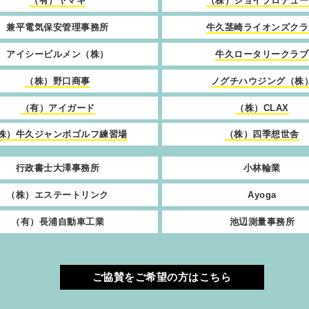
（有）ヤマキ
（株）ジョイプロデュー
兼平電気保安管理事務所
牛久茎崎ライオンズクラ
アイシービルメン（株）
牛久ロータリークラブ
（株）野口商事
ノグチハウジング（株
（有）アイガード
（株）CLAX
株）牛久ジャンボゴルフ練習場
（株）四季想世舎
行政書士大澤事務所
小林輪業
（株）エステートリンク
Ayoga
（有）長浦自動車工業
池辺測量事務所
ご協賛をご希望の方はこちら