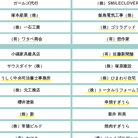
ガールズ代行
（株）SMILECLOVE
塚本産業（株）
飯島電気工事（株）
（株）一石工業
（株）ゴリラグッド
（有）ワタベ商会
（有）想作家
小礒家具建具店
（有）佐藤新聞舗
サウスダイヤ（株）
（株）塚原建設
うしく中央司法書士事務所
（株）ひまわり住宅
（株）元工務店
（株）トータルリフォーム
櫻井塗装
串焼すぎうら
（株）新
新井 和美
（株）常陽ビルド
焼肉すぎうら