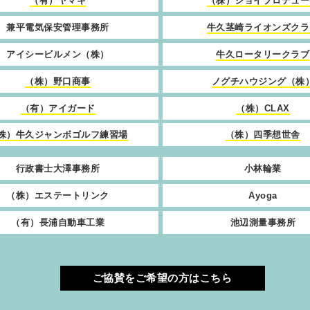
（有）ヤマキ
（株）ジョイプロデュー
兼平電気保安管理事務所
牛久茎崎ライオンズクラ
アイシービルメン（株）
牛久ロータリークラブ
（株）野口商事
ノグチハウジング（株
（有）アイガード
（株）CLAX
株）牛久ジャンボゴルフ練習場
（株）四季想世舎
行政書士大澤事務所
小林輪業
（株）エステートリンク
Ayoga
（有）長浦自動車工業
池辺測量事務所
ご協賛をご希望の方はこちら