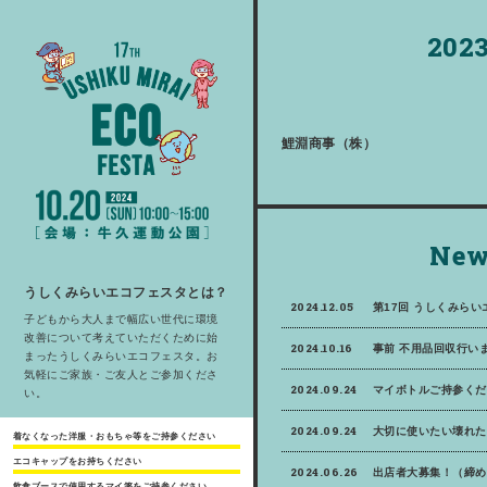
2023
鯉淵商事（株）
New
うしくみらいエコフェスタとは？
2024.12.05
第17回 うしくみら
子どもから大人まで幅広い世代に環境
改善について考えていただくために始
2024.10.16
事前 不用品回収行いま
まったうしくみらいエコフェスタ。お
気軽にご家族・ご友人とご参加くださ
2024.09.24
マイボトルご持参くだ
い。
2024.09.24
大切に使いたい壊れた
着なくなった洋服・おもちゃ等をご持参ください
エコキャップをお持ちください
2024.06.26
出店者大募集！（締め
飲食ブースで使用するマイ箸をご持参ください