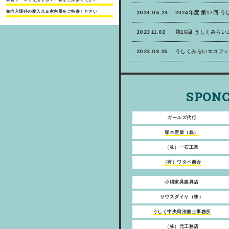
館内入場時の靴入れ＆室内履をご持参ください
2024.06.24
2024年度 第17回 
2023.11.02
第16回 うしくみら
2023.08.25
うしくみらいエコフェ
SPONC
ガールズ代行
塚本産業（株）
（株）一石工業
（有）ワタベ商会
小礒家具建具店
サウスダイヤ（株）
うしく中央司法書士事務所
（株）元工務店