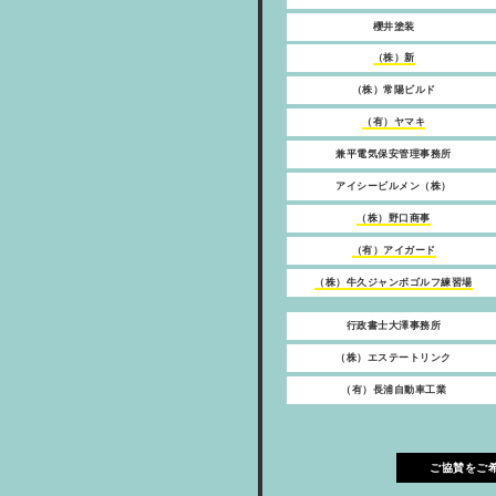
櫻井塗装
（株）新
（株）常陽ビルド
（有）ヤマキ
兼平電気保安管理事務所
アイシービルメン（株）
（株）野口商事
（有）アイガード
（株）牛久ジャンボゴルフ練習場
行政書士大澤事務所
（株）エステートリンク
（有）長浦自動車工業
ご協賛をご