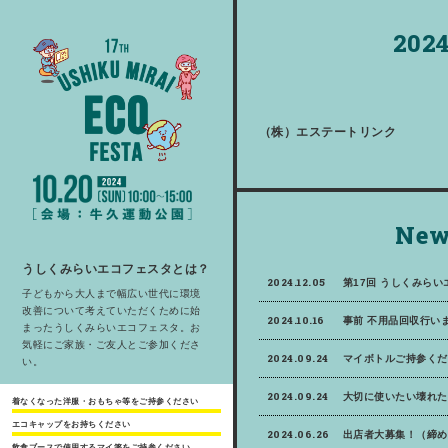
2024
（株）エステートリンク
New
うしくみらいエコフェスタとは？
2024.12.05
第17回 うしくみら
子どもから大人まで幅広い世代に環境
改善について考えていただくために始
2024.10.16
事前 不用品回収行いま
まったうしくみらいエコフェスタ。お
気軽にご家族・ご友人とご参加くださ
2024.09.24
マイボトルご持参くだ
い。
2024.09.24
大切に使いたい壊れた
着なくなった洋服・おもちゃ等をご持参ください
エコキャップをお持ちください
2024.06.26
出店者大募集！（締め
飲食ブースで使用するマイ箸をご持参ください