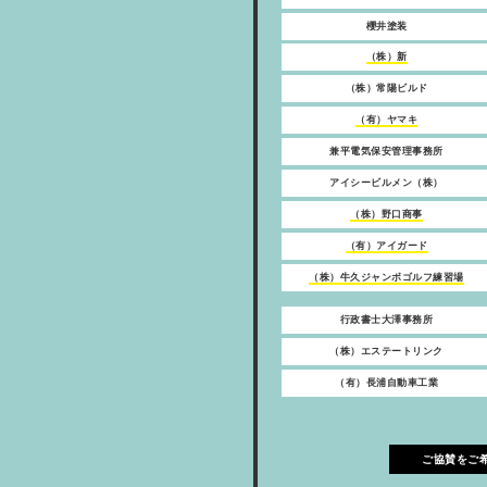
櫻井塗装
（株）新
（株）常陽ビルド
（有）ヤマキ
兼平電気保安管理事務所
アイシービルメン（株）
（株）野口商事
（有）アイガード
（株）牛久ジャンボゴルフ練習場
行政書士大澤事務所
（株）エステートリンク
（有）長浦自動車工業
ご協賛をご