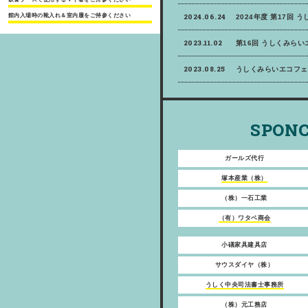
館内入場時の靴入れ＆室内履をご持参ください
2024.06.24
2024年度 第17回 
2023.11.02
第16回 うしくみら
2023.08.25
うしくみらいエコフェ
SPONC
ガールズ代行
塚本産業（株）
（株）一石工業
（有）ワタベ商会
小礒家具建具店
サウスダイヤ（株）
うしく中央司法書士事務所
（株）元工務店