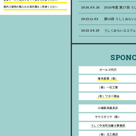
館内入場時の靴入れ＆室内履をご持参ください
2024.06.24
2024年度 第17回 
2023.11.02
第16回 うしくみら
2023.08.25
うしくみらいエコフェ
SPONC
ガールズ代行
塚本産業（株）
（株）一石工業
（有）ワタベ商会
小礒家具建具店
サウスダイヤ（株）
うしく中央司法書士事務所
（株）元工務店