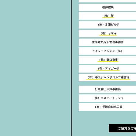
櫻井塗装
（株）新
（株）常陽ビルド
（有）ヤマキ
兼平電気保安管理事務所
アイシービルメン（株）
（株）野口商事
（有）アイガード
（株）牛久ジャンボゴルフ練習場
行政書士大澤事務所
（株）エステートリンク
（有）長浦自動車工業
ご協賛をご