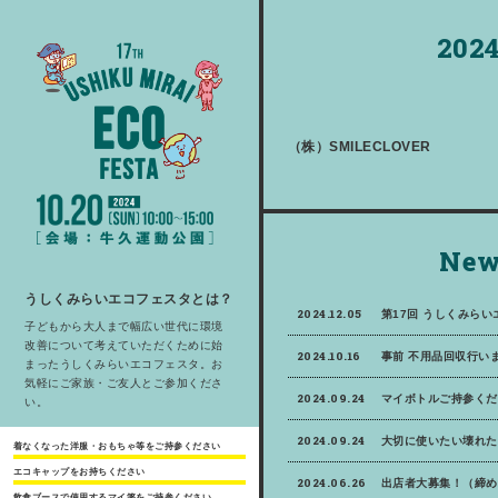
2024
（株）SMILECLOVER
New
うしくみらいエコフェスタとは？
2024.12.05
第17回 うしくみら
子どもから大人まで幅広い世代に環境
改善について考えていただくために始
2024.10.16
事前 不用品回収行いま
まったうしくみらいエコフェスタ。お
気軽にご家族・ご友人とご参加くださ
2024.09.24
マイボトルご持参くだ
い。
2024.09.24
大切に使いたい壊れた
着なくなった洋服・おもちゃ等をご持参ください
エコキャップをお持ちください
2024.06.26
出店者大募集！（締め
飲食ブースで使用するマイ箸をご持参ください