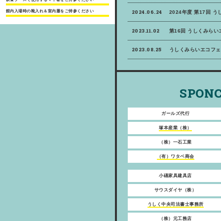
館内入場時の靴入れ＆室内履をご持参ください
2024.06.24
2024年度 第17回 
2023.11.02
第16回 うしくみら
2023.08.25
うしくみらいエコフェ
SPONC
ガールズ代行
塚本産業（株）
（株）一石工業
（有）ワタベ商会
小礒家具建具店
サウスダイヤ（株）
うしく中央司法書士事務所
（株）元工務店