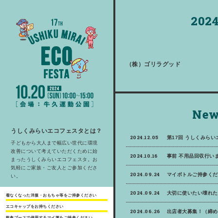
2024
（株）ゴリラグッド
New
うしくみらいエコフェスタとは？
2024.12.05
第17回 うしくみら
子どもから大人まで幅広い世代に環境
改善について考えていただくために始
2024.10.16
事前 不用品回収行いま
まったうしくみらいエコフェスタ。お
気軽にご家族・ご友人とご参加くださ
2024.09.24
マイボトルご持参くだ
い。
2024.09.24
大切に使いたい壊れた
着なくなった洋服・おもちゃ等をご持参ください
エコキャップをお持ちください
2024.06.26
出店者大募集！（締め
飲食ブースで使用するマイ箸をご持参ください