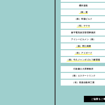
櫻井塗装
（株）新
（株）常陽ビルド
（有）ヤマキ
兼平電気保安管理事務所
アイシービルメン（株）
（株）野口商事
（有）アイガード
（株）牛久ジャンボゴルフ練習場
行政書士大澤事務所
（株）エステートリンク
（有）長浦自動車工業
ご協賛をご