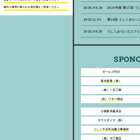
館内入場時の靴入れ＆室内履をご持参ください
2024.06.24
2024年度 第17回 
2023.11.02
第16回 うしくみら
2023.08.25
うしくみらいエコフェ
SPONC
ガールズ代行
塚本産業（株）
（株）一石工業
（有）ワタベ商会
小礒家具建具店
サウスダイヤ（株）
うしく中央司法書士事務所
（株）元工務店