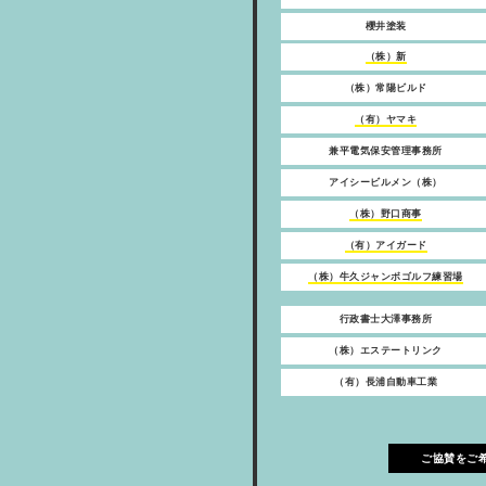
櫻井塗装
（株）新
（株）常陽ビルド
（有）ヤマキ
兼平電気保安管理事務所
アイシービルメン（株）
（株）野口商事
（有）アイガード
（株）牛久ジャンボゴルフ練習場
行政書士大澤事務所
（株）エステートリンク
（有）長浦自動車工業
ご協賛をご