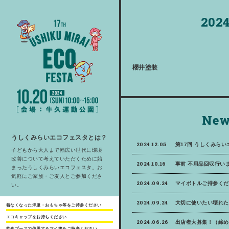
2024
櫻井塗装
New
うしくみらいエコフェスタとは？
2024.12.05
第17回 うしくみら
子どもから大人まで幅広い世代に環境
改善について考えていただくために始
2024.10.16
事前 不用品回収行いま
まったうしくみらいエコフェスタ。お
気軽にご家族・ご友人とご参加くださ
2024.09.24
マイボトルご持参くだ
い。
2024.09.24
大切に使いたい壊れた
着なくなった洋服・おもちゃ等をご持参ください
エコキャップをお持ちください
2024.06.26
出店者大募集！（締め
飲食ブースで使用するマイ箸をご持参ください